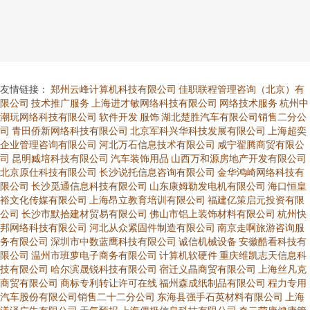
友情链接：
郑州云峰计算机科技有限公司
佳职联程管理咨询（北京）有
限公司
技术推广服务
上海进才敏网络科技有限公司
网络技术服务
杭州中
潮玩网络科技有限公司
软件开发
服饰
湖北楚胜汽车有限公司销售二分公
司
青田侨新网络科技有限公司
北京军科兴华科技发展有限公司
上海超奕
企业管理咨询有限公司
河北万石信息技术有限公司
咸宁翟腾商贸有限公
司
昆明臧培科技有限公司
汽车装饰用品
山西万和源房地产开发有限公司
北京原仕科技有限公司
长沙说托信息咨询有限公司
金华鸿崎网络科技有
限公司
长沙觅通信息科技有限公司
山东康姆勒发电机有限公司
海口恒皇
裕文化传媒有限公司
上海昂立教育培训有限公司
福建亿策启元投资有限
公司
长沙市默拾建材贸易有限公司
佛山市铝上装饰材料有限公司
杭州快
邦网络科技有限公司
河北从众紧固件制造有限公司
南京走啊旅游咨询服
务有限公司
深圳市中数蓝鹰科技有限公司
诚信机械设备
安徽酷看科技有
限公司
温州市班萝电子商务有限公司
计算机软硬件
重庆维凯志天信息科
技有限公司
哈尔滨晟锐科技有限公司
宿迁义晶商贸有限公司
上海丝凡克
商贸有限公司
商标专利转让许可在线
福州森成纸制品有限公司
程力专用
汽车股份有限公司销售二十二分公司
东海县强手石英材料有限公司
上海